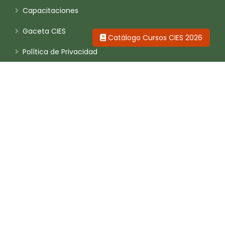
Capacitaciones
Gaceta CIES
Catálogo Cursos CIES 2026
Política de Privacidad
Contáctanos
Calle Luis Manarelli 1100
Orrantia del Mar - Magdalena, Perú
prensa@cies.org.pe
+51 329 9805