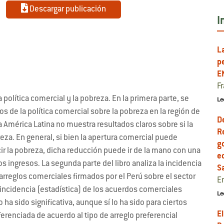
Descargar publicación
I
L
p
E
F
a política comercial y la pobreza. En la primera parte, se
Le
tos de la política comercial sobre la pobreza en la región de
D
 América Latina no muestra resultados claros sobre si la
R
reza. En general, si bien la apertura comercial puede
g
r la pobreza, dicha reducción puede ir de la mano con una
e
os ingresos. La segunda parte del libro analiza la incidencia
S
 arreglos comerciales firmados por el Perú sobre el sector
E
incidencia (estadística) de los acuerdos comerciales
Le
ha sido significativa, aunque sí lo ha sido para ciertos
El
erenciada de acuerdo al tipo de arreglo preferencial