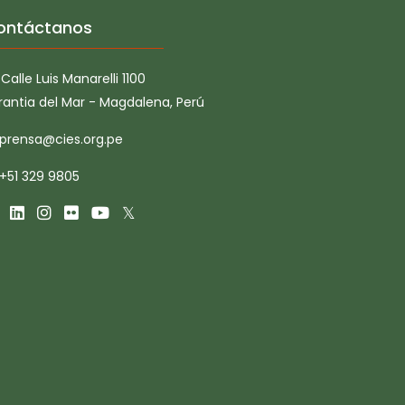
ontáctanos
Calle Luis Manarelli 1100
rantia del Mar - Magdalena, Perú
prensa@cies.org.pe
+51 329 9805