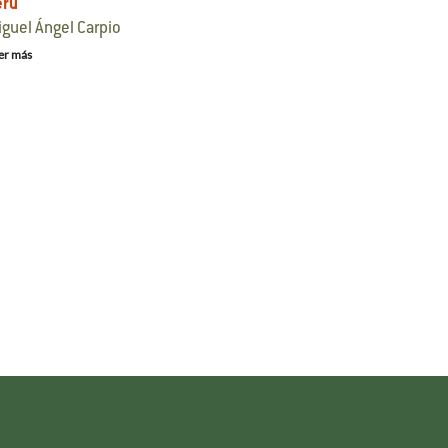
erú
iguel Ángel Carpio
er más