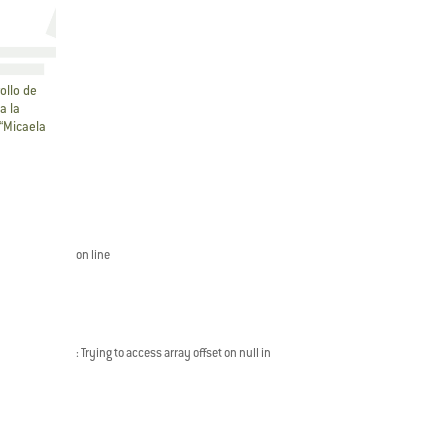
ollo de
a la
 “Micaela
on line
: Trying to access array offset on null in