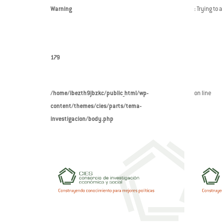
Warning
: Trying to 
179
/home/ibezth9jbzkc/public_html/wp-
on line
content/themes/cies/parts/tema-
investigacion/body.php