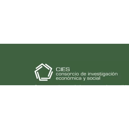
El Consorcio de Investigación Económica y Social
(CIES) es una asociación de 48 prestigiosas
instituciones peruanas dedicadas a la investigac
y la docencia en ciencias económicas, sociales y