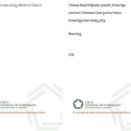
access array offset on false in
/home/ibezth9jbzkc/public_html/wp-
content/themes/cies/parts/tema-
investigacion/body.php
Warning
179