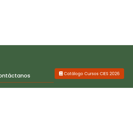
Catálogo Cursos CIES 2026
ontáctanos
Calle Luis Manarelli 1100
rantia del Mar - Magdalena, Perú
prensa@cies.org.pe
+51 329 9805