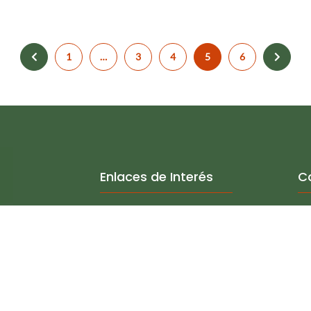
1
…
3
4
5
6
Enlaces de Interés
C
Asamblea de socios
Or
Investigación
Concurso Anual de Investigación
ión
Seminario Anual de Investigación