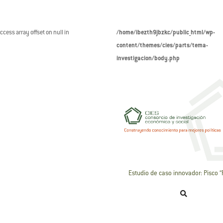
access array offset on null in
/home/ibezth9jbzkc/public_html/wp-
content/themes/cies/parts/tema-
investigacion/body.php
Estudio de caso innovador: Pisco “