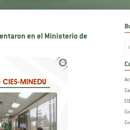
B
entaron en el Ministerio de
C
Ac
Ca
CI
Co
Co