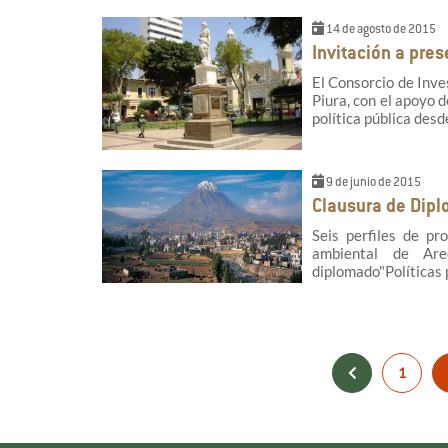
14 de agosto de 2015
Invitación a pre
El Consorcio de Inve
Piura, con el apoyo 
política pública desd
9 de junio de 2015
Clausura de Dip
Seis perfiles de pr
ambiental de Are
diplomado"Políticas 
1