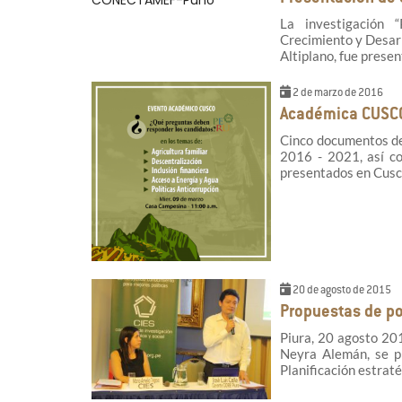
La investigación “
Crecimiento y Desarr
Altiplano, fue prese
2 de marzo de 2016
Académica CUSCO
Cinco documentos de
2016 - 2021, así co
presentados en Cusc
20 de agosto de 2015
Propuestas de pol
Piura, 20 agosto 201
Neyra Alemán, se pr
Planificación estraté