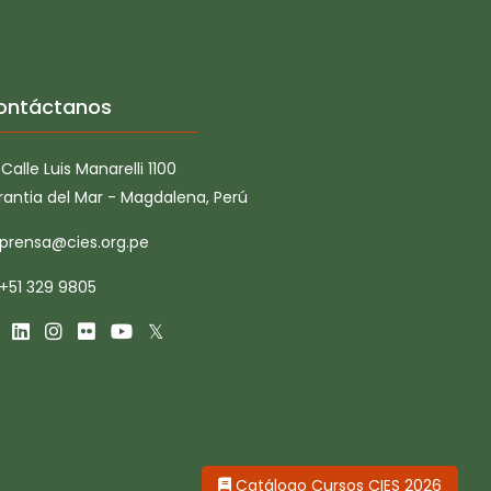
ontáctanos
Calle Luis Manarelli 1100
rantia del Mar - Magdalena, Perú
prensa@cies.org.pe
+51 329 9805
Catálogo Cursos CIES 2026