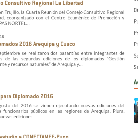
jo Consultivo Regional La Libertad
O
en Trujillo, la Cuarta Reunión del Consejo Consultivo Regional
ad, coorganizado con el Centro Ecuménico de Promoción y
P
EPAS NORTE).…
P
016
lomados 2016 Arequipa y Cusco
P
ptiembre se realizaron dos pasantías entre integrantes de
S
s de las segundas ediciones de los diplomados “Gestión
nte y recursos naturales” de Arequipa y…
S
A
 para Diplomado 2016
osto del 2016 se vienen ejecutando nuevas ediciones del
a funcionarios públicos en las regiones de Arequipa, Piura,
 nuevas ediciones…
 estudio a CONECTAMEF-Puno