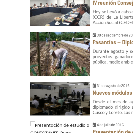
IV reunión Conse
Hoy se llevó a cabo 
(CCR) de La Libert
Acción Social (CED
30 de septiembre de 2
Pasantías – Dip
Durante agosto y se
proyectos ganadore
pública, medio ambie
31 de agosto de 2016
Nuevos módulos
Desde el mes de ag
diplomado dirigido 
Cusco y Loreto. Las
4 de julio de 2016
Presentación de