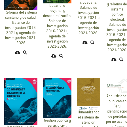
ciudadana.
y reforma de
Desarrollo
Balance de
sistema
regional y
Reforma del sistema
investigación
político
descentralización.
sanitario y de salud.
2016-2021 y
electoral.
Balance de
Balance de
agenda de
Balance de
investigación
investigación 2016-
investigación
investigació
2016-2021 y
2021 y agenda de
2021-2026.
2016-2021 
agenda de
investigación 2021-
agenda de
investigación
2026
investigació
2021-2026.
2021-2026
Adquisicione
públicas en
Perú:
identificació
Humanizando
de pérdidas
el sistema de
Gestión pública y
por no usar l
atención
servicio civil.