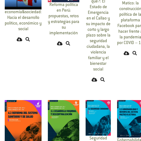
qué?: El
Matico: la
Reforma política
Estado de
construcció
en Perú:
economía&sociedad:
Emergencia
política de l
propuestas, retos
Hacia el desarrollo
en el Callao y
plataforma
y estrategias para
político, económico y
su impacto de
Facebook pa
su
social
corto y largo
hacer frente 
implementación
plazo sobre la
la pandemi
seguridad
por COVID – 
ciudadana, la
violencia
familiar y el
bienestar
social
Seguridad
Gobernabilid