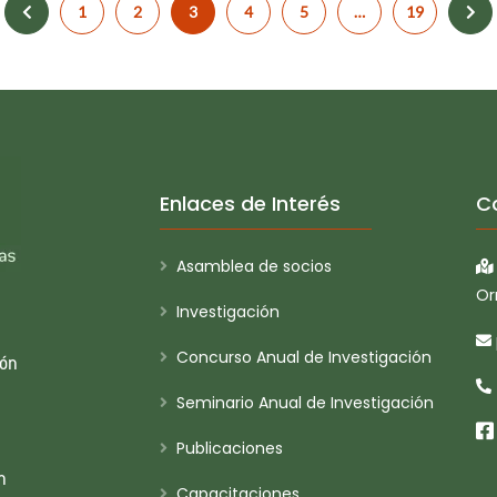
1
2
3
4
5
…
19
Enlaces de Interés
C
Asamblea de socios
Or
Investigación
Concurso Anual de Investigación
ión
Seminario Anual de Investigación
Publicaciones
n
Capacitaciones