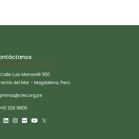
ontáctanos
Calle Luis Manarelli 1100
rantia del Mar - Magdalena, Perú
prensa@cies.org.pe
+51 329 9805