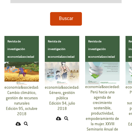
Buscar
Revista de
Revista de
Revista de
Re
investigación
investigación
investigación
in
economía&sociedad
economía&sociedad
economía&sociedad
ec
economía&sociedad:
eco
economía&sociedad:
economía&sociedad:
Perú hacia una
P
Cambio climático,
Género, gestión
agenda de
gestión de recursos
pública
crecimiento
sus
naturales
Edición 94, julio
sostenible,
p
Edición 95, octubre
2018
productividad,
e
2018
empoderamiento de
la mujer. XXVIII
Ed
Seminario Anual de