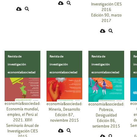
Investigación CIES
2016
Edición 90, marzo
2017
Revista de
Revista de
Revista de
Re
investigación
investigación
investigación
in
economía&sociedad
economía&sociedad
economía&sociedad
ec
economía&sociedad:
eco
economía&sociedad:
economía&sociedad:
Economía mundial,
Minería, Desarrollo
Pobreza,
empleo, el Perú al
e
Edición 87,
Desigualdad
2021. XXVI
d
noviembre 2015
Edición 86,
Seminario Anual de
Sem
setiembre 2015
Investigación CIES