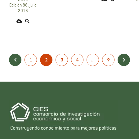
2015
E
Edición 88, julio
2016
1
2
3
4
…
9