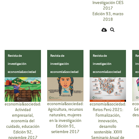
Investigación CIES
2017
Edición 93, marzo
2018
Revista de
Revista de
Revista de
Re
investigación
investigación
investigación
in
economía&sociedad
economía&sociedad
economía&sociedad
ec
eco
economía&sociedad:
economía&sociedad:
economía&sociedad:
Gé
Agricultura, recursos
Actividad
Retos Perú 2021:
des
naturales, mujeres
empresarial,
Formalización,
en la investigación
economía del
innovación,
n
Edición 91,
cuidado, educación
desarrollo
setiembre 2017
Edición 92,
sostenible. XXVII
noviembre 2017
Seminario Anual de