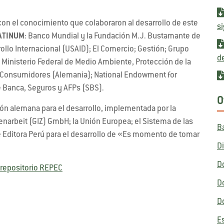
n el conocimiento que colaboraron al desarrollo de este
si
ATINUM
: Banco Mundial y la Fundación M.J. Bustamante de
rollo Internacional (USAID); El Comercio; Gestión; Grupo
d
 Ministerio Federal de Medio Ambiente, Protección de la
os Consumidores (Alemania); National Endowment for
 Banca, Seguros y AFPs (SBS).
O
n alemana para el desarrollo, implementada por la
narbeit (GIZ) GmbH; la Unión Europea; el Sistema de las
B
e Editora Perú para el desarrollo de «Es momento de tomar
D
D
repositorio REPEC
D
D
E