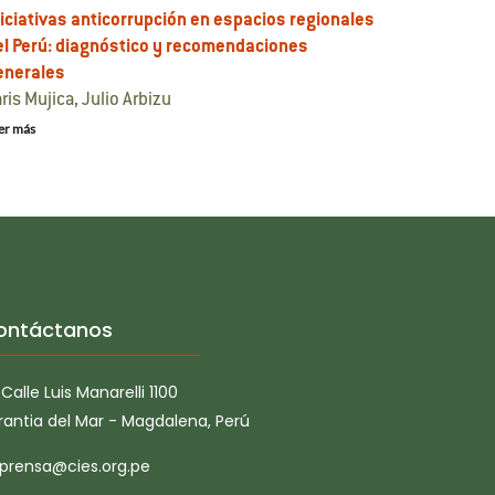
niciativas anticorrupción en espacios regionales
el Perú: diagnóstico y recomendaciones
enerales
ris Mujica, Julio Arbizu
er más
ontáctanos
Calle Luis Manarelli 1100
rantia del Mar - Magdalena, Perú
prensa@cies.org.pe