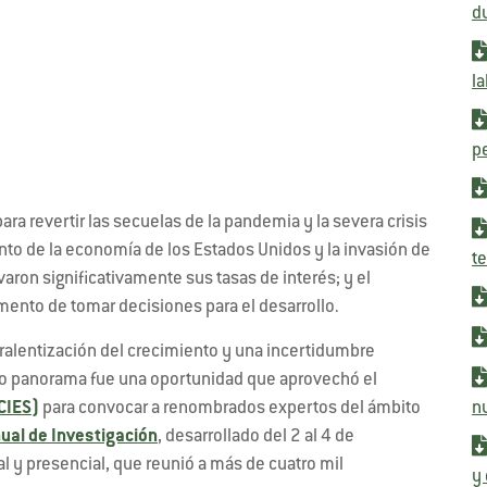
d
la
p
ra revertir las secuelas de la pandemia y la severa crisis
ento de la economía de los Estados Unidos y la invasión de
te
aron significativamente sus tasas de interés; y el
mento de tomar decisiones para el desarrollo.
 ralentización del crecimiento y una incertidumbre
río panorama fue una oportunidad que aprovechó el
n
CIES)
para convocar a renombrados expertos del ámbito
nual de Investigación
, desarrollado del 2 al 4 de
l y presencial, que reunió a más de cuatro mil
y