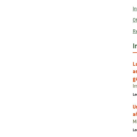
I
O
R
I
L
a
g
Ir
Le
U
a
M
Le