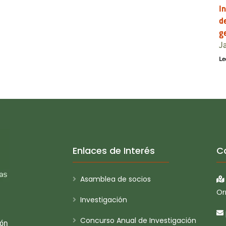
I
d
g
Ja
Le
Enlaces de Interés
C
Asamblea de socios
Or
Investigación
Concurso Anual de Investigación
ión