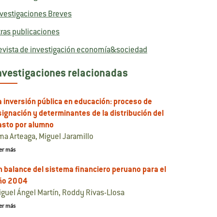
nvestigaciones Breves
tras publicaciones
evista de investigación economía&sociedad
nvestigaciones relacionadas
a inversión pública en educación: proceso de
signación y determinantes de la distribución del
asto por alumno
ma Arteaga, Miguel Jaramillo
er más
n balance del sistema financiero peruano para el
ño 2004
iguel Ángel Martín, Roddy Rivas-Llosa
er más