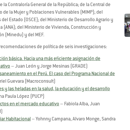
e la Contraloría General de la República; de la Central de
o de la Mujer y Poblaciones Vulnerables (MIMP); del
del Estado (OSCE); del Ministerio de Desarrollo Agrario y
ua (ANA); del Ministerio de Vivienda, Construcción y
ón (Minedu) y del MEF.
 recomendaciones de política de seis investigaciones:
ción básica. Hacia una más eficiente asignación de
ativo
– Juan León y Jorge Mesinas (GRADE)
 saneamiento en el Perú. El caso del Programa Nacional de
iel Guevara (Macroconsult)
es y las heladas en la salud, la educación y el desarrollo
Ana Paula López (PUCP)
fectos en el mercado educativo
– Fabiola Alba, Juan
M)
iar Habitacional
– Yohnny Campana, Alvaro Monge, Sandra