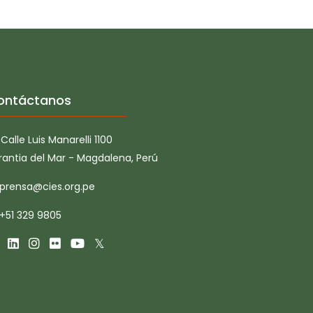
ontáctanos
Calle Luis Manarelli 1100
rantia del Mar - Magdalena, Perú
prensa@cies.org.pe
+51 329 9805