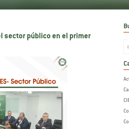
B
l sector público en el primer
C
Ac
Ca
CI
Co
Co