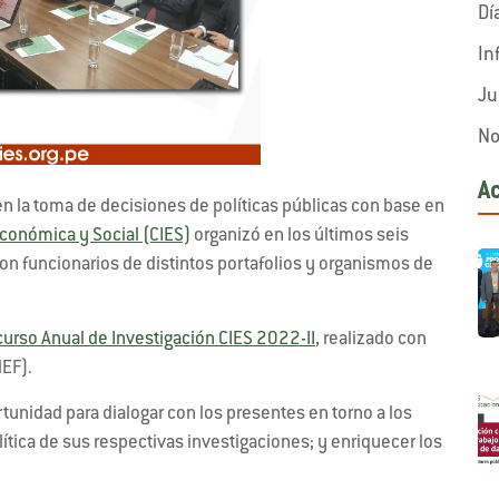
Dí
In
Ju
No
A
n la toma de decisiones de políticas públicas con base en
conómica y Social (CIES)
organizó en los últimos seis
n funcionarios de distintos portafolios y organismos de
urso Anual de Investigación CIES 2022-II
, realizado con
MEF).
rtunidad para dialogar con los presentes en torno a los
tica de sus respectivas investigaciones; y enriquecer los